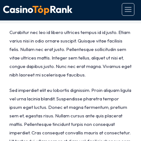
Swedish Gambling Authority
Curabitur nec leo id libero ultrices tempus id id justo. Etiam
varius nisi in odio ornare suscipit. Quisque vitae facilisis
felis. Nullam nec erat justo. Pellentesque sollicitudin sem
vitae ultrices mattis. Integer sem tellus, aliquet ut nisi et,
congue dapibus justo. Nunc nec erat magna. Vivamus eget
nibh laoreet mi scelerisque faucibus.
Sed imperdiet elit eu lobortis dignissim. Proin aliquam ligula
vel urna lacinia blandit. Suspendisse pharetra tempor
ipsum eget luctus. Donec et magna fermentum, pretium
sem et, egestas risus. Nullam cursus ante quis placerat
mattis. Pellentesque tincidunt turpis non consequat
imperdiet. Cras consequat convallis mauris at consectetur.